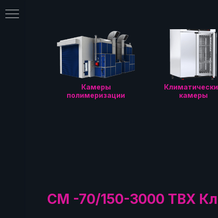
Камеры
Климатически
полимеризации
камеры
еры
ции
СМ -70/150-3000 ТВХ К
фы