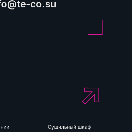
fo@te-co.su
ании
Сушильный шкаф