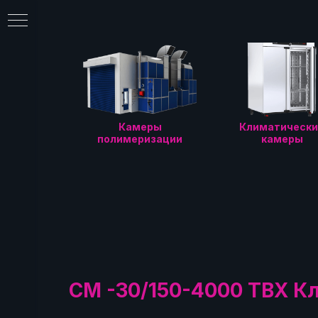
Камеры
Климатически
полимеризации
камеры
еры
ции
СМ -30/150-4000 ТВХ К
фы