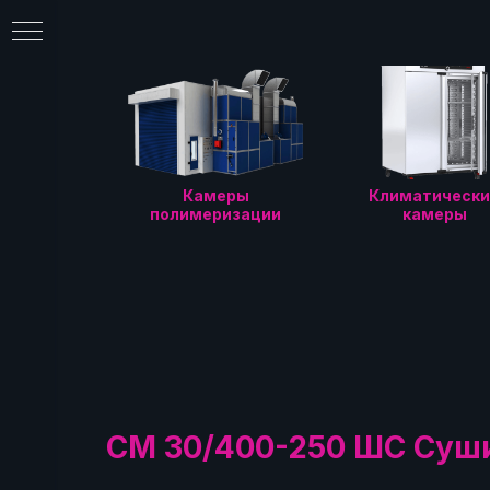
Камеры
Климатически
полимеризации
камеры
еры
ции
СМ 30/400-250 ШС Суш
фы